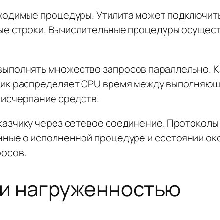
ходимые процедуры. Утилита может подключить
мые строки. Вычислительные процедуры осущес
выполнять множество запросов параллельно. 
щик распределяет CPU время между выполняющ
 исчерпание средств.
казчику через сетевое соединение. Протоколы
нные о исполненной процедуре и состоянии о
росов.
 и нагруженностью