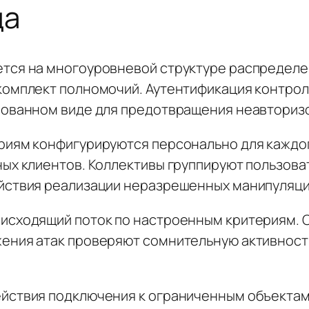
да
тся на многоуровневой структуре распределе
комплект полномочий. Аутентификация контрол
рованном виде для предотвращения неавториз
риям конфигурируются персонально для каждо
ных клиентов. Коллективы группируют пользова
йствия реализации неразрешенных манипуляци
исходящий поток по настроенным критериям. С
жения атак проверяют сомнительную активнос
йствия подключения к ограниченным объектам