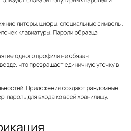
пользуют словари популярных паролей и
ижние литеры, цифры, специальные символы.
епочек клавиатуры. Пароли образца
зятие одного профиля не обязан
езде, что превращает единичную утечку в
льностей. Приложения создают рандомные
р-пароль для входа ко всей хранилищу.
фикация