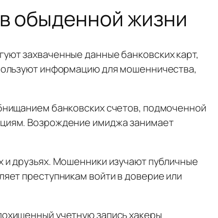
 в обыденной жизни
уют захваченные данные банковских карт,
спользуют информацию для мошенничества,
обнищанием банковских счетов, подмоченной
ациям. Возрождение имиджа занимает
 и друзьях. Мошенники изучают публичные
ляет преступникам войти в доверие или
похищенный учетную запись хакеры