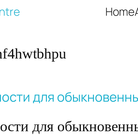
ntre
Home
hf4hwtbhpu
ности для обыкновенн
ности для обыкновенн