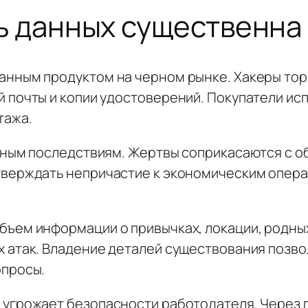
ь данных существенна
нным продуктом на черном рынке. Хакеры торг
 почты и копии удостоверений. Покупатели и
тажа.
нным последствиям. Жертвы соприкасаются с 
тверждать непричастие к экономическим опер
ъем информации о привычках, локации, родных
 атак. Владение деталей существования позво
опросы.
угрожает безопасности работодателя. Через 