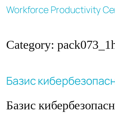
Skip
Workforce Productivity Ce
to
content
Category:
pack073_1
Базис кибербезопас
Базис кибербезопас