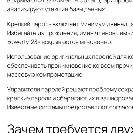
вскрываются за моменты с благодаря профи
анализируют утекшие базы данных.
Крепкий пароль включает минимум двенадца
Избегайте дат рождения, имен членов семьи
«qwerty123» вскрываются мгновенно.
Использование оригинальных паролей для к
обеспечивать проникновение ко всем прочи
массовую компрометацию.
Управители паролей решают проблему сохр
крепкие пароли и сберегают их в зашифрова
Известные системы предоставляют согласо
Зачем требуется дву