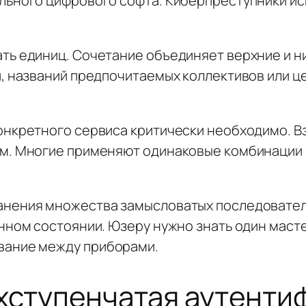
льного цифрового софта. Киберпреступники ис
ть единиц. Сочетание объединяет верхние и н
, названий предпочитаемых коллективов или ц
онкретного сервиса критически необходимо. В
м. Многие применяют одинаковые комбинации в
анения множества замысловатых последовате
нном состоянии. Юзеру нужно знать один масте
вание между приборами.
хступенчатая аутенти