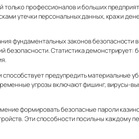
й только профессионалов и больших предприят
сками утечки персональных данных, кражи дене
ния фундаментальных законов безопасности в
й безопасности. Статистика демонстрирует: 
ия.
способствует предупредить материальные убы
овременные угрозы включают фишинг, вирусы-в
умение формировать безопасные пароли казин
тройств. Эти способности посильны каждому п