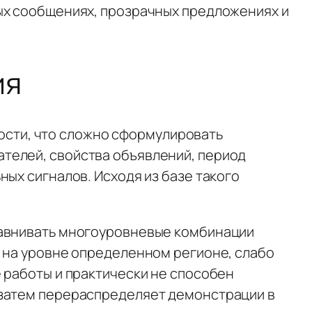
ых сообщениях, прозрачных предложениях и
ия
сти, что сложно сформулировать
телей, свойства объявлений, период
ых сигналов. Исходя из базе такого
равнивать многоуровневые комбинации
ь на уровне определенном регионе, слабо
 работы и практически не способен
 затем перераспределяет демонстрации в