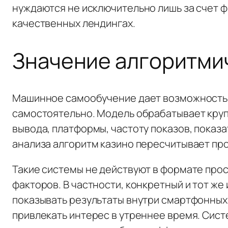
нуждаются не исключительно лишь за счет 
качественных лендингах.
Значение алгоритми
Машинное самообучение дает возможность 
самостоятельно. Модель обрабатывает круп
вывода, платформы, частоту показов, показ
анализа алгоритм казино пересчитывает про
Такие системы не действуют в формате про
факторов. В частности, конкретный и тот ж
показывать результаты внутри смартфонных 
привлекать интерес в утреннее время. Сис