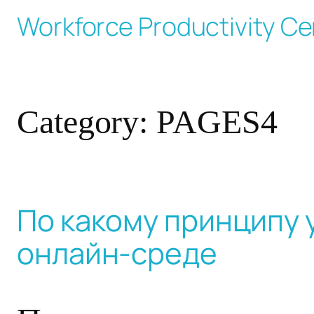
Skip
Workforce Productivity Ce
to
content
Category:
PAGES4
По какому принципу 
онлайн-среде