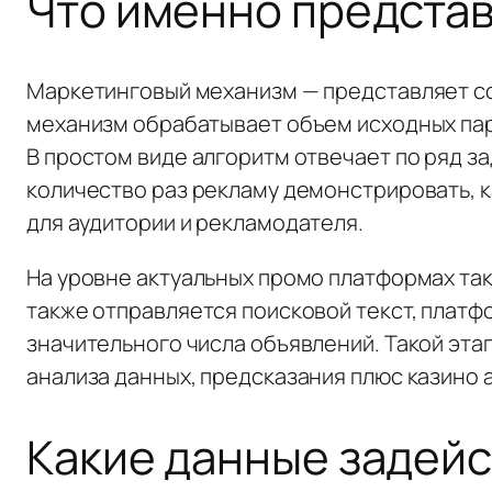
Что именно представ
Маркетинговый механизм — представляет со
механизм обрабатывает объем исходных пар
В простом виде алгоритм отвечает по ряд з
количество раз рекламу демонстрировать, к
для аудитории и рекламодателя.
На уровне актуальных промо платформах так
также отправляется поисковой текст, плат
значительного числа объявлений. Такой эта
анализа данных, предсказания плюс казино 
Какие данные задей