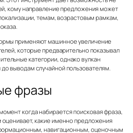
лей, кому направление предложения может
 локализации, темам, возрастовым рамкам,
оказа.
тформы применяют машинное увеличение
ателей, которые предварительно показывал
ительные категории, однако вулкан
 до выводам случайной пользователям.
ые фразы
момент когда набирается поисковая фраза,
м оценивает, какие именно предложения
информационным, навигационным, оценочным