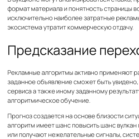
формат материала и понятность страницы вс
исключительно наиболее затратные рекламы,
экосистема утратит коммерческую отдачу.
Предсказание перех
Рекламные алгоритмы активно применяют ра
заданное объявление сможет быть увидено, 
сервиса а также иному заданному результат
алгоритмическое обучение.
Прогноз создается на основе близости ситу
алгоритм имеет шанс повысить шанс вулкан 
или получают нежелательные сигналы, сист