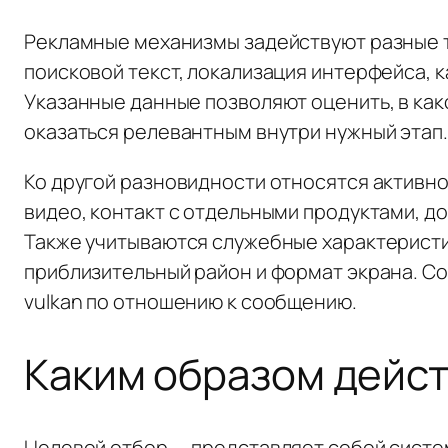
Рекламные механизмы задействуют разные т
поисковой текст, локализация интерфейса,
Указанные данные позволяют оценить, в ка
оказаться релевантным внутри нужный этап.
Ко другой разновидности относятся активно
видео, контакт с отдельными продуктами, д
Также учитываются служебные характеристик
приблизительный район и формат экрана. С
vulkan по отношению к сообщению.
Каким образом дейст
Целевой отбор — представляет собой систе