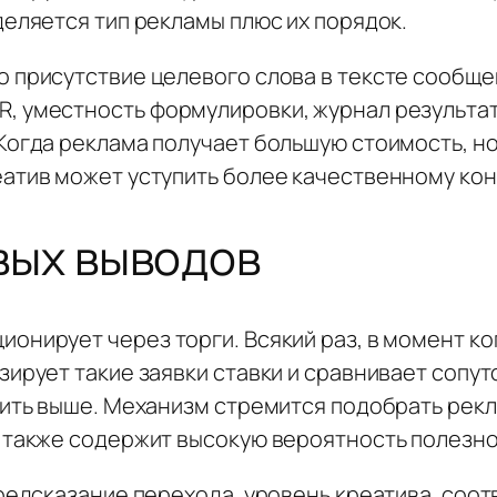
деляется тип рекламы плюс их порядок.
о присутствие целевого слова в тексте сообщ
, уместность формулировки, журнал результа
 Когда реклама получает большую стоимость, н
еатив может уступить более качественному кон
вых выводов
онирует через торги. Всякий раз, в момент к
зирует такие заявки ставки и сравнивает сопу
ожить выше. Механизм стремится подобрать рек
 также содержит высокую вероятность полезно
предсказание перехода, уровень креатива, соот