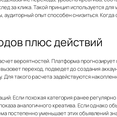
лед за клика. Такой принцип используется для 
 аудиторный опыт способен снизиться. Когда 
одов плюс действий
счет вероятностей. Платформа прогнозирует 
вызовет переход, подведет до создания аккау
у. Для такого расчета задействуются накоплен
аций. Если похожая категория ранее регулярно
показа аналогичного креатива. Если однако о
ема постепенно уменьшает этих объявлений зн