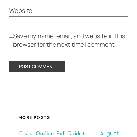
Website
Save my name, email, and website in this
browser for the next time I comment.
MORE POSTS
August
Casino On-line: Full Guide to