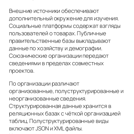
Внешние источники обеспечивают
дополнительный окружение для изучения.
Социальные платформы содержат взгляды
пользователей о товарах. Публичные
правительственные базы выкладывают
данные по хозяйству и демографии.
Союзнические организации передают
сведениями в пределах совместных
проектов.
По организации различают
организованные, полуструктурированные и
неорганизованные сведения.
Структурированная данные хранится в
реляционных базах с чёткой организацией
таблиц. Полуструктурированные виды
включают JSON и XML файлы.