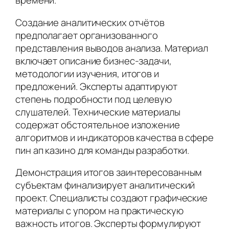
времени.
Создание аналитических отчётов
предполагает организованного
представления выводов анализа. Материал
включает описание бизнес-задачи,
методологии изучения, итогов и
предложений. Эксперты адаптируют
степень подробности под целевую
слушателей. Технические материалы
содержат обстоятельное изложение
алгоритмов и индикаторов качества в сфере
пин ап казино для команды разработки.
Демонстрация итогов заинтересованным
субъектам финализирует аналитический
проект. Специалисты создают графические
материалы с упором на практическую
важность итогов. Эксперты формулируют