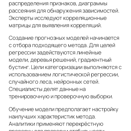
распределения признаков, диаграммы
рассеяния для обнаружения зависимостей.
Эксперты исследуют корреляционные
матрицы для выявления корреляций.
Создание прогнозных моделей начинается
с отбора подходящего метода. Для целей
регрессии задействуются линейные
модели, деревья решений, градиентный
бустинг. Цели категоризации выполняются с
использованием логистической регрессии,
случайного леса, нейронных сетей.
Специалисты делят данные на
тренировочную и проверочную выборки.
Обучение модели предполагает настройку
наилучших характеристик метода.
Аналитики применяют перекрёстную
проверку для проверки стабильности