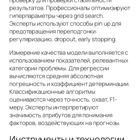
результатов. Профессионалы оптимизируют
гиперпараметры через grid search.
Эксперты используют способы pin up для
предотвращения переподгонки:
регуляризацию, dropout, early stopping.
Измерение качества модели выполняется с
использованием показателей, релевантных
категории проблемы. Для регрессии
вычисляются средняя абсолютная
погрешность и коэффициент детерминации.
Классификационные алгоритмы
оцениваются через точность, охват, F1-
меру. Эксперты интерпретируют
значимость атрибутов для понимания
факторов, воздействующих на прогнозы.
Инструменты и технологии