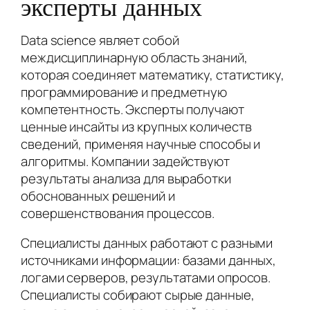
эксперты данных
Data science являет собой
междисциплинарную область знаний,
которая соединяет математику, статистику,
программирование и предметную
компетентность. Эксперты получают
ценные инсайты из крупных количеств
сведений, применяя научные способы и
алгоритмы. Компании задействуют
результаты анализа для выработки
обоснованных решений и
совершенствования процессов.
Специалисты данных работают с разными
источниками информации: базами данных,
логами серверов, результатами опросов.
Специалисты собирают сырые данные,