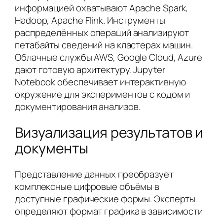
информацией охватывают Apache Spark,
Hadoop, Apache Flink. Инструменты
распределённых операций анализируют
петабайты сведений на кластерах машин.
Облачные службы AWS, Google Cloud, Azure
дают готовую архитектуру. Jupyter
Notebook обеспечивает интерактивную
окружение для экспериментов с кодом и
документирования анализов.
Визуализация результатов и
документы
Представление данных преобразует
комплексные цифровые объёмы в
доступные графические формы. Эксперты
определяют формат графика в зависимости