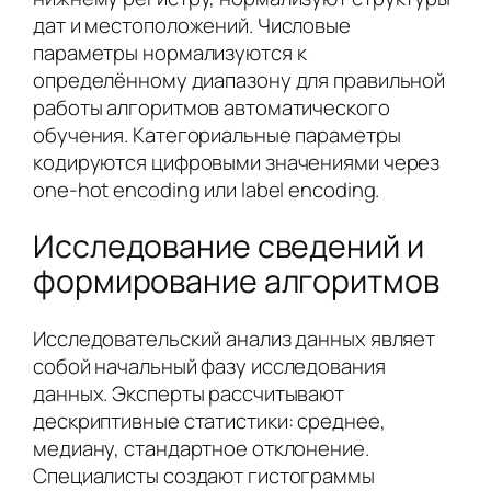
дат и местоположений. Числовые
параметры нормализуются к
определённому диапазону для правильной
работы алгоритмов автоматического
обучения. Категориальные параметры
кодируются цифровыми значениями через
one-hot encoding или label encoding.
Исследование сведений и
формирование алгоритмов
Исследовательский анализ данных являет
собой начальный фазу исследования
данных. Эксперты рассчитывают
дескриптивные статистики: среднее,
медиану, стандартное отклонение.
Специалисты создают гистограммы