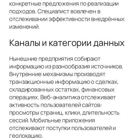
конкретные предложения по реализации
подходов. Специалист вовлечен в
отслеживании эффективности внедрённых
изменений.
Каналы и категории данных
Нынешние предприятия собирают
информацию из разнообразия источников.
Внутренние механизмы производят
транзакционные информацию о сделках,
складированных остатках, финансовых
операциях. Веб-аналитика отслеживает
активность пользователей сайтов:
просмотры страниц, клики, длительность
сессий. Мобильные приложения
отслеживают поступки пользователей и
геолокацию.