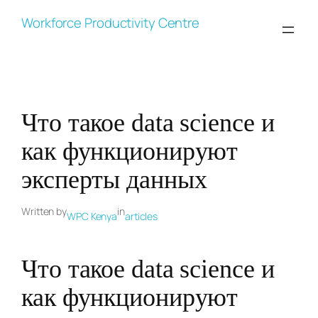
Skip
Workforce Productivity Centre
to
content
Что такое data science и
как функционируют
эксперты данных
Written by
in
WPC Kenya
articles
Что такое data science и
как функционируют