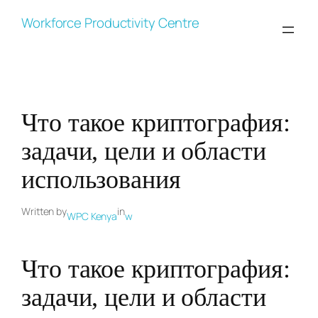
Skip
Workforce Productivity Centre
to
content
Что такое криптография:
задачи, цели и области
использования
Written by
in
WPC Kenya
w
Что такое криптография:
задачи, цели и области