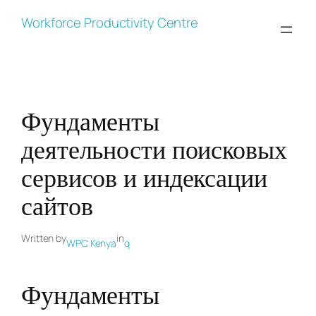
Skip
Workforce Productivity Centre
to
content
Фундаменты
деятельности поисковых
сервисов и индексации
сайтов
Written by
in
WPC Kenya
q
Фундаменты