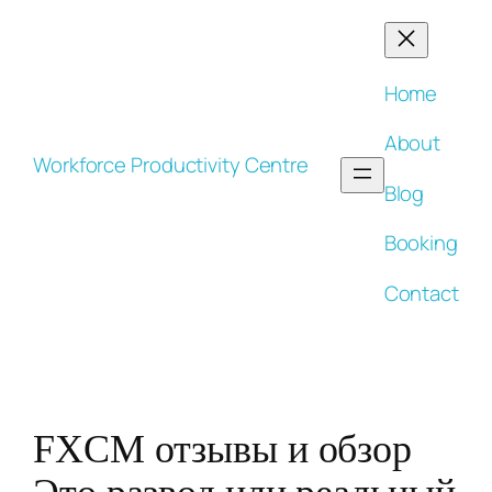
Skip
to
content
Home
About
Workforce Productivity Centre
Blog
Booking
Contact
FXCM отзывы и обзор