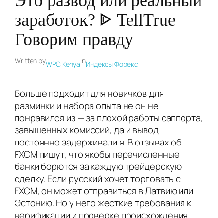
Это развод или реальный
заработок? ᐈ TellTrue
Говорим правду
Written by
in
WPC Kenya
Индексы Форекс
Больше подходит для новичков для
разминки и набора опыта не он не
понравился из — за плохой работы саппорта,
завышенных комиссий, да и вывод
постоянно задерживали я. В отзывах об
FXCM пишут, что якобы перечисленные
банки борются за каждую трейдерскую
сделку. Если русский хочет торговать с
FXCM, он может отправиться в Латвию или
Эстонию. Но у него жесткие требования к
верификации и проверке происхождения