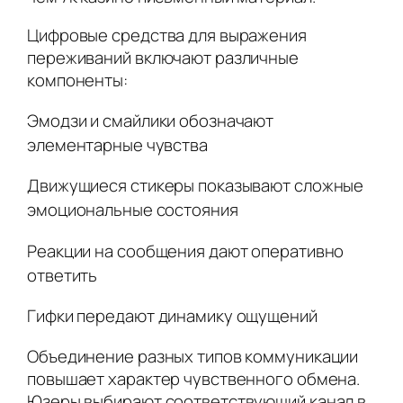
Цифровые средства для выражения
переживаний включают различные
компоненты:
Эмодзи и смайлики обозначают
элементарные чувства
Движущиеся стикеры показывают сложные
эмоциональные состояния
Реакции на сообщения дают оперативно
ответить
Гифки передают динамику ощущений
Объединение разных типов коммуникации
повышает характер чувственного обмена.
Юзеры выбирают соответствующий канал в