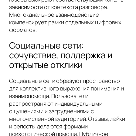
зависимости от контекста разговора.
Многоканальное взаимодействие
компенсирует рамки отдельных цифровых
форматов.
Социальные сети:
сочувствие, поддержка и
открытые отклики
Социальные сети образуют пространство
для коллективного выражения понимания и
взаимопомощи. Пользователи
распространяют индивидуальными
ощущениями и затруднениями с
многочисленной аудиторией. Отзывы, лайки
и репосты делаются формами
психологической помощи. Публичное