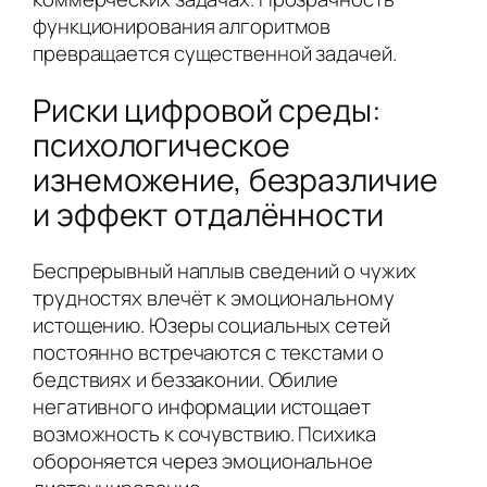
функционирования алгоритмов
превращается существенной задачей.
Риски цифровой среды:
психологическое
изнеможение, безразличие
и эффект отдалённости
Беспрерывный наплыв сведений о чужих
трудностях влечёт к эмоциональному
истощению. Юзеры социальных сетей
постоянно встречаются с текстами о
бедствиях и беззаконии. Обилие
негативного информации истощает
возможность к сочувствию. Психика
обороняется через эмоциональное