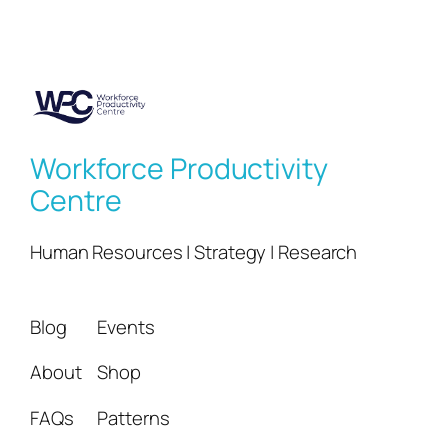
Workforce Productivity
Centre
Human Resources | Strategy | Research
Blog
Events
About
Shop
FAQs
Patterns