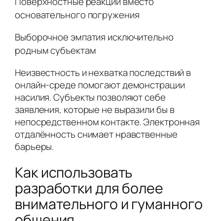
Поверхностные реакции вместо
основательного погружения
Выборочное эмпатия исключительно
родным субъектам
Неизвестность и нехватка последствий в
онлайн-среде помогают демонстрации
насилия. Субъекты позволяют себе
заявления, которые не выразили бы в
непосредственном контакте. Электронная
отдалённость снимает нравственные
барьеры.
Как использовать
разработки для более
внимательного и гуманного
общения