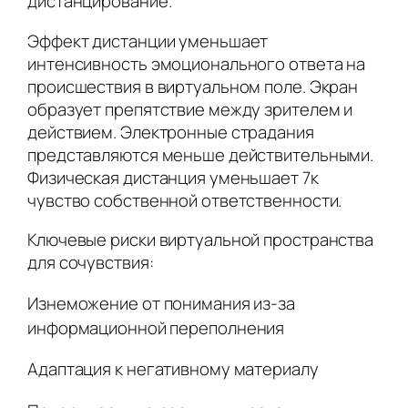
дистанцирование.
Эффект дистанции уменьшает
интенсивность эмоционального ответа на
происшествия в виртуальном поле. Экран
образует препятствие между зрителем и
действием. Электронные страдания
представляются меньше действительными.
Физическая дистанция уменьшает 7к
чувство собственной ответственности.
Ключевые риски виртуальной пространства
для сочувствия:
Изнеможение от понимания из-за
информационной переполнения
Адаптация к негативному материалу