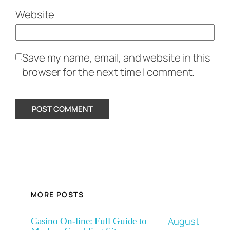
Website
Save my name, email, and website in this
browser for the next time I comment.
MORE POSTS
August
Casino On-line: Full Guide to