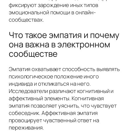
фиксируют зарождение иных типов
эмоциональной помощи в онлайн-
сообществах.
Что такое эмпатия и почему
она важна в электронном
сообществе
Эмпатия охватывает способность выявлять
психологическое положение иного
индивида и откликаться на него.
Исследователи различают когнитивный и
аффективный элементы. Когнитивная
эмпатия позволяет уяснить, что чувствует
собеседник. Аффективная эмпатия
провоцирует чувственный ответ на
переживания.