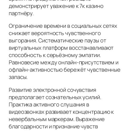
демонстрирует уважение к 7к казино
партнёру.
Ограничение времени в социальных сетях
снижает вероятность чувственного
выгорания. Систематические паузы от
виртуальных платформ восстанавливают
способность к серьёзному эмпатии.
Равновесие между онлайн-присутствием и
офлайн-активностью бережёт чувственные
запасы.
Развитие электронной сочувствия
предполагает сознательных усилий.
Практика активного слушания в
видеозвонках развивает концентрацию к
невербальным маркерам. Выражение
благодарности и признание чувств