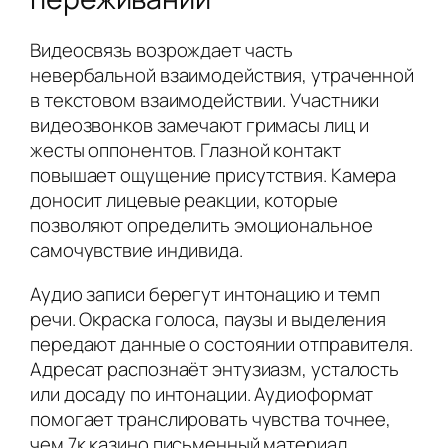
Видеосвязь возрождает часть
невербальной взаимодействия, утраченной
в текстовом взаимодействии. Участники
видеозвонков замечают гримасы лиц и
жесты оппонентов. Глазной контакт
повышает ощущение присутствия. Камера
доносит лицевые реакции, которые
позволяют определить эмоциональное
самочувствие индивида.
Аудио записи берегут интонацию и темп
речи. Окраска голоса, паузы и выделения
передают данные о состоянии отправителя.
Адресат распознаёт энтузиазм, усталость
или досаду по интонации. Аудиоформат
помогает транслировать чувства точнее,
чем 7к казино письменный материал.