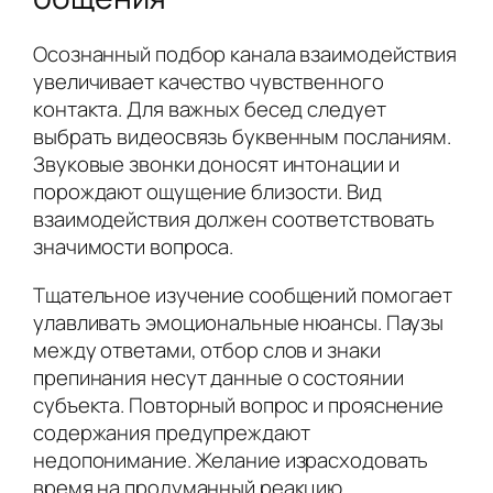
Осознанный подбор канала взаимодействия
увеличивает качество чувственного
контакта. Для важных бесед следует
выбрать видеосвязь буквенным посланиям.
Звуковые звонки доносят интонации и
порождают ощущение близости. Вид
взаимодействия должен соответствовать
значимости вопроса.
Тщательное изучение сообщений помогает
улавливать эмоциональные нюансы. Паузы
между ответами, отбор слов и знаки
препинания несут данные о состоянии
субъекта. Повторный вопрос и прояснение
содержания предупреждают
недопонимание. Желание израсходовать
время на продуманный реакцию