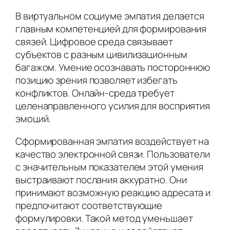
В виртуальном социуме эмпатия делается
главным компетенцией для формирования
связей. Цифровое среда связывает
субъектов с разным цивилизационным
багажом. Умение осознавать постороннюю
позицию зрения позволяет избегать
конфликтов. Онлайн-среда требует
целенаправленного усилия для восприятия
эмоций.
Сформированная эмпатия воздействует на
качество электронной связи. Пользователи
с значительным показателем этой умения
выстраивают послания аккуратно. Они
принимают возможную реакцию адресата и
предпочитают соответствующие
формулировки. Такой метод уменьшает