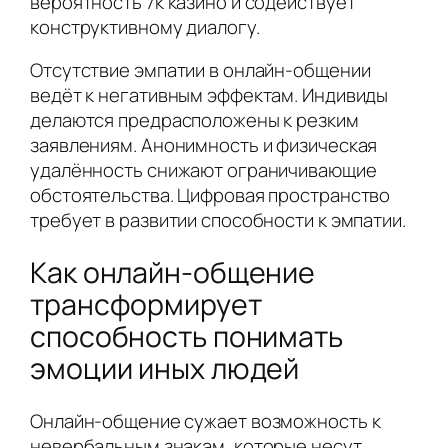
вероятность 7к казино и содействует
конструктивному диалогу.
Отсутствие эмпатии в онлайн-общении
ведёт к негативным эффектам. Индивиды
делаются предрасположены к резким
заявлениям. Анонимность и физическая
удалённость снижают ограничивающие
обстоятельства. Цифровая пространство
требует в развитии способности к эмпатии.
Как онлайн-общение
трансформирует
способность понимать
эмоции иных людей
Онлайн-общение сужает возможность к
невербальным знакам, которые несут