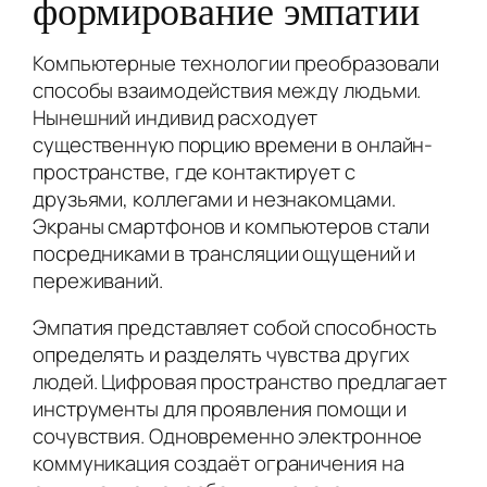
формирование эмпатии
Компьютерные технологии преобразовали
способы взаимодействия между людьми.
Нынешний индивид расходует
существенную порцию времени в онлайн-
пространстве, где контактирует с
друзьями, коллегами и незнакомцами.
Экраны смартфонов и компьютеров стали
посредниками в трансляции ощущений и
переживаний.
Эмпатия представляет собой способность
определять и разделять чувства других
людей. Цифровая пространство предлагает
инструменты для проявления помощи и
сочувствия. Одновременно электронное
коммуникация создаёт ограничения на