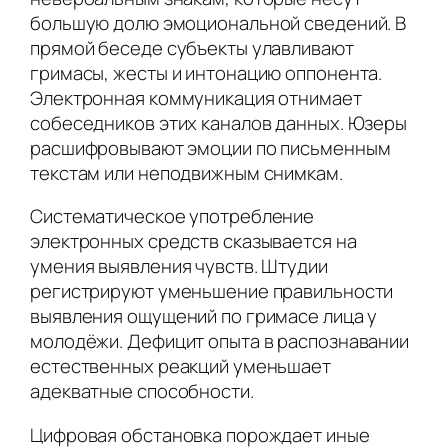
большую долю эмоциональной сведений. В
прямой беседе субъекты улавливают
гримасы, жесты и интонацию оппонента.
Электронная коммуникация отнимает
собеседников этих каналов данных. Юзеры
расшифровывают эмоции по письменным
текстам или неподвижным снимкам.
Систематическое употребление
электронных средств сказывается на
умения выявления чувств. Штудии
регистрируют уменьшение правильности
выявления ощущений по гримасе лица у
молодёжи. Дефицит опыта в распознавании
естественных реакций уменьшает
адекватные способности.
Цифровая обстановка порождает иные