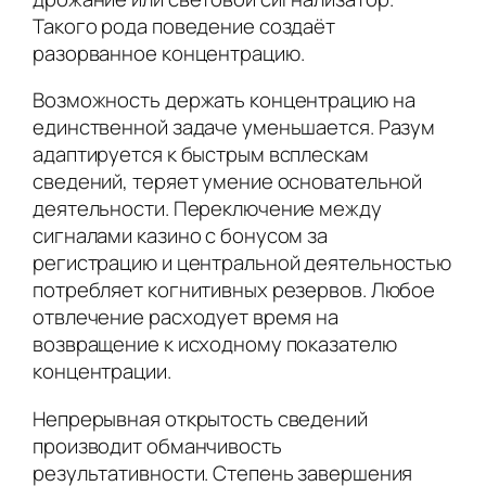
Такого рода поведение создаёт
разорванное концентрацию.
Возможность держать концентрацию на
единственной задаче уменьшается. Разум
адаптируется к быстрым всплескам
сведений, теряет умение основательной
деятельности. Переключение между
сигналами казино с бонусом за
регистрацию и центральной деятельностью
потребляет когнитивных резервов. Любое
отвлечение расходует время на
возвращение к исходному показателю
концентрации.
Непрерывная открытость сведений
производит обманчивость
результативности. Степень завершения