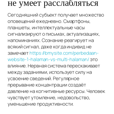
не умеет расслабляться
Сегодняшний субъект получает множество
оповещений ежедневно. Смартфоны,
планшеты, интеллектуальные часы
сигнализируют о письмах, актуализациях,
напоминаниях. Сознание реагирует на
всякий сигнал, даже когда индивид не
замечает
https://bmysite.com/perbedaan-
website-1-halaman-vs-multi-halaman/
это
влияние. Нервная система перескакивает
между заданиями, использует силу на
усвоение сведений. Регулярное
прерывание концентрации создаёт
давление на когнитивные ресурсы. Человек
чувствует утомление, недовольство,
уменьшение продуктивности.