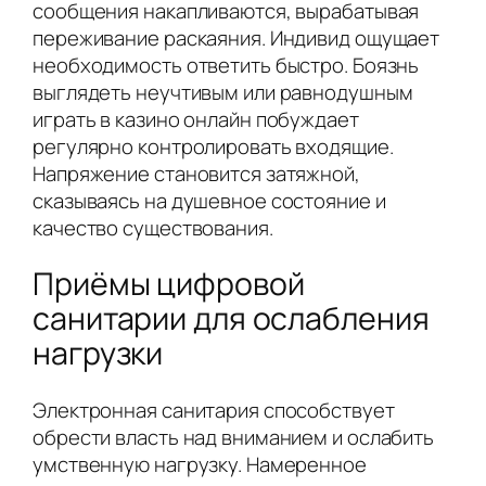
сообщения накапливаются, вырабатывая
переживание раскаяния. Индивид ощущает
необходимость ответить быстро. Боязнь
выглядеть неучтивым или равнодушным
играть в казино онлайн побуждает
регулярно контролировать входящие.
Напряжение становится затяжной,
сказываясь на душевное состояние и
качество существования.
Приёмы цифровой
санитарии для ослабления
нагрузки
Электронная санитария способствует
обрести власть над вниманием и ослабить
умственную нагрузку. Намеренное