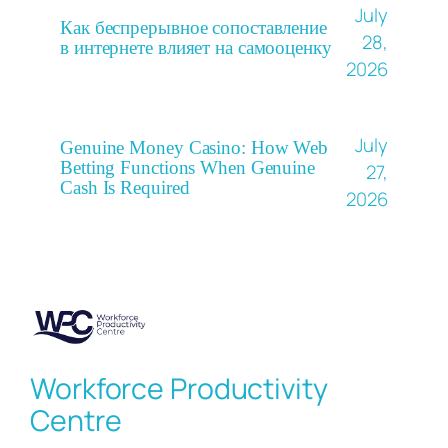
July
Как беспрерывное сопоставление
28,
в интернете влияет на самооценку
2026
July
Genuine Money Casino: How Web
Betting Functions When Genuine
27,
Cash Is Required
2026
Workforce Productivity
Centre