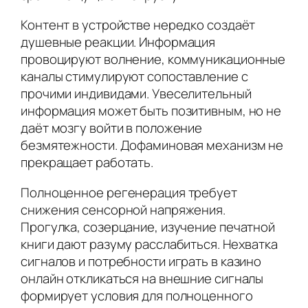
Контент в устройстве нередко создаёт
душевные реакции. Информация
провоцируют волнение, коммуникационные
каналы стимулируют сопоставление с
прочими индивидами. Увеселительный
информация может быть позитивным, но не
даёт мозгу войти в положение
безмятежности. Дофаминовая механизм не
прекращает работать.
Полноценное регенерация требует
снижения сенсорной напряжения.
Прогулка, созерцание, изучение печатной
книги дают разуму расслабиться. Нехватка
сигналов и потребности играть в казино
онлайн откликаться на внешние сигналы
формирует условия для полноценного