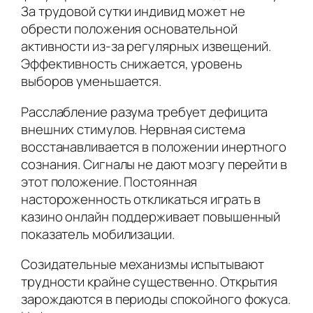
За трудовой сутки индивид может не
обрести положения основательной
активности из-за регулярных извещений.
Эффективность снижается, уровень
выборов уменьшается.
Расслабление разума требует дефицита
внешних стимулов. Нервная система
восстанавливается в положении инертного
сознания. Сигналы не дают мозгу перейти в
этот положение. Постоянная
настороженность откликаться играть в
казино онлайн поддерживает повышенный
показатель мобилизации.
Созидательные механизмы испытывают
трудности крайне существенно. Открытия
зарождаются в периоды спокойного фокуса.