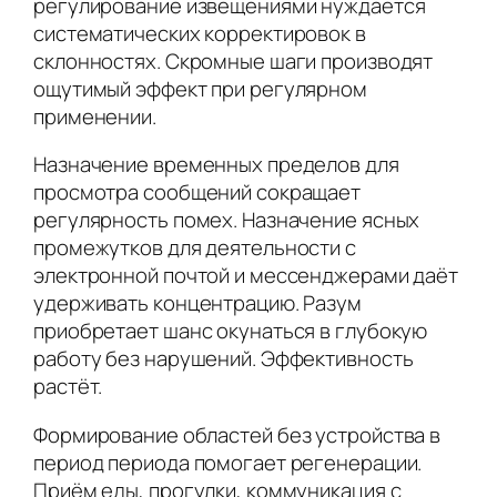
регулирование извещениями нуждается
систематических корректировок в
склонностях. Скромные шаги производят
ощутимый эффект при регулярном
применении.
Назначение временных пределов для
просмотра сообщений сокращает
регулярность помех. Назначение ясных
промежутков для деятельности с
электронной почтой и мессенджерами даёт
удерживать концентрацию. Разум
приобретает шанс окунаться в глубокую
работу без нарушений. Эффективность
растёт.
Формирование областей без устройства в
период периода помогает регенерации.
Приём еды, прогулки, коммуникация с