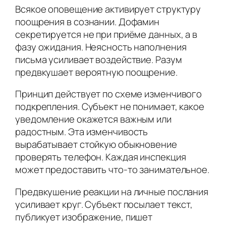
Всякое оповещение активирует структуру
поощрения в сознании. Дофамин
секретируется не при приёме данных, а в
фазу ожидания. Неясность наполнения
письма усиливает воздействие. Разум
предвкушает вероятную поощрение.
Принцип действует по схеме изменчивого
подкрепления. Субъект не понимает, какое
уведомление окажется важным или
радостным. Эта изменчивость
вырабатывает стойкую обыкновение
проверять телефон. Каждая инспекция
может предоставить что-то занимательное.
Предвкушение реакции на личные послания
усиливает круг. Субъект посылает текст,
публикует изображение, пишет