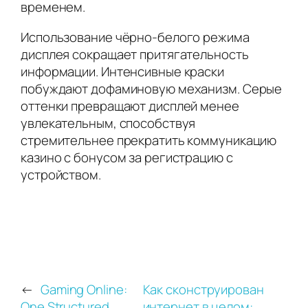
временем.
Использование чёрно-белого режима
дисплея сокращает притягательность
информации. Интенсивные краски
побуждают дофаминовую механизм. Серые
оттенки превращают дисплей менее
увлекательным, способствуя
стремительнее прекратить коммуникацию
казино с бонусом за регистрацию с
устройством.
←
Gaming Online:
Как сконструирован
One Structured
интернет в целом: