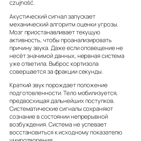
czujność.
Акустический сигнал запускает
механический алгоритм оценки угрозы.
Мозг приостанавливает текущую
активность, чтобы проанализировать
причину звука. Даже если оповещение не
несёт значимой данных, нервная система
уже ответила. Выброс кортизола
совершается за фракции секунды.
Краткий звук порождает положение
подготовленности. Тело мобилизуется,
предвосхищая дальнейших поступков.
Систематические сигналы сохраняют
сознание в состоянии непрерывной
возбуждения. Система не успевает
восстановиться к исходному показателю
умиротворения.