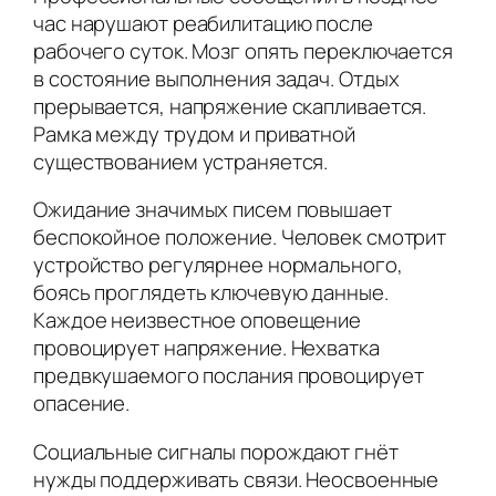
час нарушают реабилитацию после
рабочего суток. Мозг опять переключается
в состояние выполнения задач. Отдых
прерывается, напряжение скапливается.
Рамка между трудом и приватной
существованием устраняется.
Ожидание значимых писем повышает
беспокойное положение. Человек смотрит
устройство регулярнее нормального,
боясь проглядеть ключевую данные.
Каждое неизвестное оповещение
провоцирует напряжение. Нехватка
предвкушаемого послания провоцирует
опасение.
Социальные сигналы порождают гнёт
нужды поддерживать связи. Неосвоенные