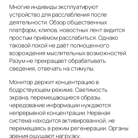
Многие индивиды эксплуатируют
устройство для расслабления после
деятельности. Обзор общественных
платформ, клипов, новостных лент видится
простым приёмом расслабиться. Однако
таковой покой не даёт полноценного
возрождения мыслительных возможностей.
Разум не прекращает обрабатывать
сведения, отвечать на стимулы.
Монитор держит концентрацию в
бодрствующем режиме. Светимость
экрана, перемещающиеся образы,
чередование информации нуждаются
непрерывной концентрации. Нервная
система находится активированной, не
перемещаясь в режим регенерации. Органы
зрения ощущают нагрузку.