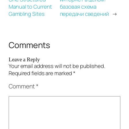
Manual to Current
базовая схема
Gambling Sites
передачи сведений
→
Comments
Leave a Reply
Your email address will not be published.
Required fields are marked
*
Comment
*